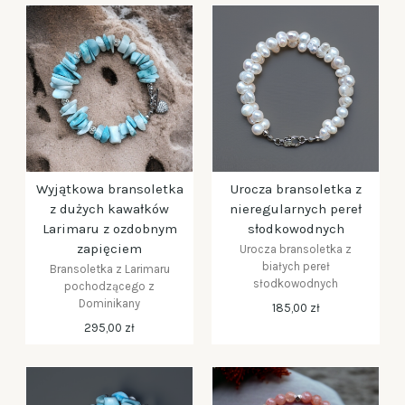
Wyjątkowa bransoletka
Urocza bransoletka z
z dużych kawałków
nieregularnych pereł
Larimaru z ozdobnym
słodkowodnych
zapięciem
Urocza bransoletka z
białych pereł
Bransoletka z Larimaru
słodkowodnych
pochodzącego z
Dominikany
185,00 zł
295,00 zł