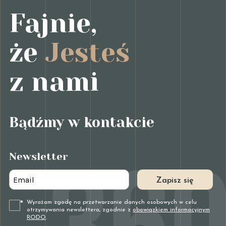
Fajnie,
że
Jesteś
z nami
Bądźmy w kontakcie
Newsletter
Zapisz się
Wyrażam zgodę na przetwarzanie danych osobowych w celu
*
otrzymywania newslettera
, zgodnie z
obowiązkiem informacyjnym
RODO
.