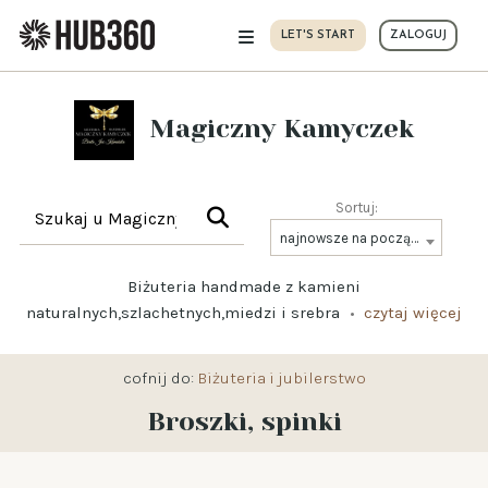
LET'S START
ZALOGUJ
Magiczny Kamyczek
Sortuj:
najnowsze na początku
Biżuteria handmade z kamieni
naturalnych,szlachetnych,miedzi i srebra
•
czytaj więcej
cofnij do:
Biżuteria i jubilerstwo
Broszki, spinki